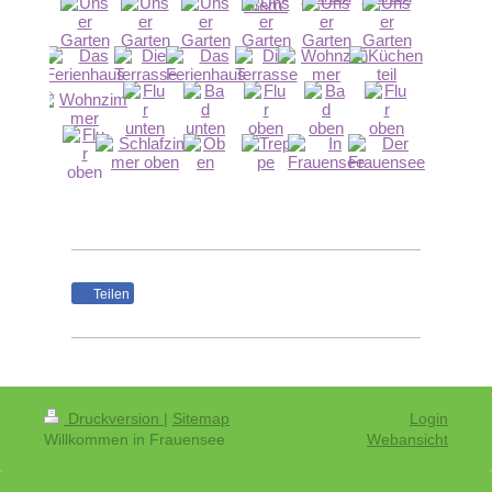
Teilen
Druckversion
|
Sitemap
Login
Willkommen in Frauensee
Webansicht